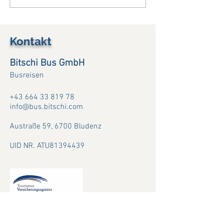
Viamala Notte...25.7.+3.8.+
Provence....(13. -
(11.8.26)
Kontakt
Bitschi Bus GmbH
Busreisen
+43 664 33 819 78
info@bus.bitschi.com
Austraße 59,
6700 Bludenz
UID NR. ATU81394439