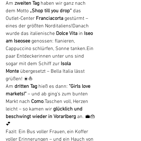
Am 
zweiten Tag
 haben wir ganz nach 
dem Motto 
„Shop till you drop“
 das 
Outlet-Center 
Franciacorta
 gestürmt – 
eines der größten Norditaliens!Danach 
wurde das italienische 
Dolce Vita
 in 
Iseo 
am Iseosee
 genossen: flanieren, 
Cappuccino schlürfen, Sonne tanken.Ein 
paar Entdeckerinnen unter uns sind 
sogar mit dem Schiff zur 
Isola 
Monte
 übergesetzt – Bella Italia lässt 
grüßen! ☀️⛵
Am 
dritten Tag
 hieß es dann: 
"Girls love 
markets!"
 – und ab ging’s zum bunten 
Markt nach 
Como
.Taschen voll, Herzen 
leicht – so kamen wir 
glücklich und 
beschwingt wieder in Vorarlberg
 an. 💼👜
💕
Fazit: Ein Bus voller Frauen, ein Koffer 
voller Erinnerungen – und ein Hauch von 