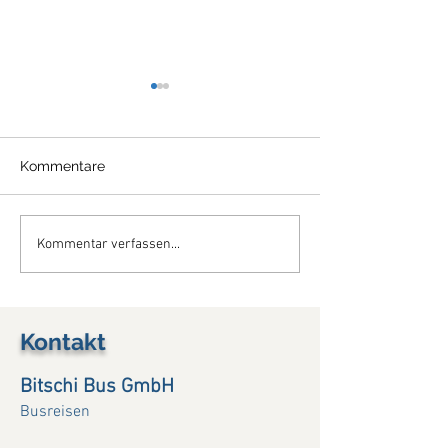
Kommentare
So schön war die
So Interessant i
Kommentar verfassen...
Lotusblüte....(28.-31.07.26)
Viamala Notte...2
(11.8.26)
Kontakt
Bitschi Bus GmbH
Busreisen