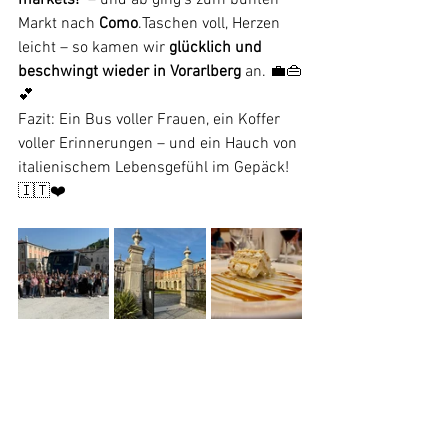
markets!"
 – und ab ging’s zum bunten 
Markt nach 
Como
.Taschen voll, Herzen 
leicht – so kamen wir 
glücklich und 
beschwingt wieder in Vorarlberg
 an. 💼👜
💕
Fazit: Ein Bus voller Frauen, ein Koffer 
voller Erinnerungen – und ein Hauch von 
italienischem Lebensgefühl im Gepäck! 
🇮🇹❤️