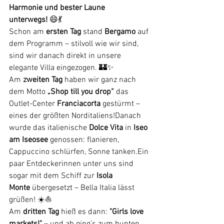
Harmonie und bester Laune 
unterwegs!
 😄💃
Schon am 
ersten Tag
 stand 
Bergamo
 auf 
dem Programm – stilvoll wie wir sind, 
sind wir danach direkt in unsere 
elegante Villa eingezogen. 🏰✨
Am 
zweiten Tag
 haben wir ganz nach 
dem Motto 
„Shop till you drop“
 das 
Outlet-Center 
Franciacorta
 gestürmt – 
eines der größten Norditaliens!Danach 
wurde das italienische 
Dolce Vita
 in 
Iseo 
am Iseosee
 genossen: flanieren, 
Cappuccino schlürfen, Sonne tanken.Ein 
paar Entdeckerinnen unter uns sind 
sogar mit dem Schiff zur 
Isola 
Monte
 übergesetzt – Bella Italia lässt 
grüßen! ☀️⛵
Am 
dritten Tag
 hieß es dann: 
"Girls love 