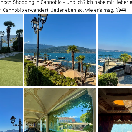
och Shopping in Cannobio – und ich? Ich habe mir lieber e
n Cannobio erwandert. Jeder eben so, wie er's mag. 😉🚌