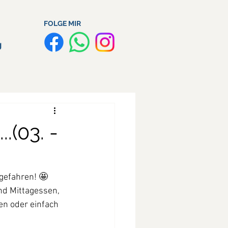
FOLGE MIR
g
.(03. -
gefahren! 🤩
d Mittagessen, 
en oder einfach 