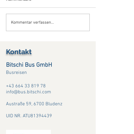
So schön war Böhmen ....
So schön war d
Kommentar verfassen...
(08. -12.07.26)
Maggiore....(03. 
Kontakt
Bitschi Bus GmbH
Busreisen
+43 664 33 819 78
info@bus.bitschi.com
Austraße 59,
6700 Bludenz
UID NR. ATU81394439