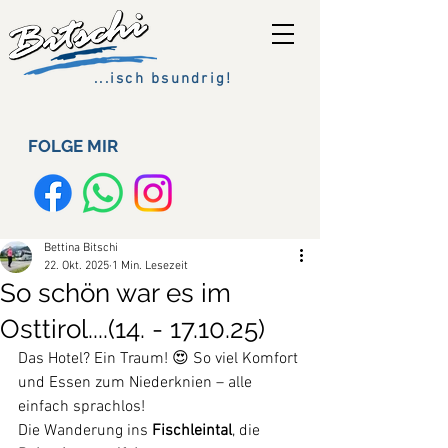
...isch bsundrig!
FOLGE MIR
Bettina Bitschi
22. Okt. 2025
1 Min. Lesezeit
So schön war es im
Osttirol....(14. - 17.10.25)
Das Hotel? Ein Traum! 😍 So viel Komfort 
und Essen zum Niederknien – alle 
einfach sprachlos!
Die Wanderung ins 
Fischleintal
, die 