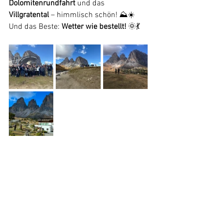
Dolomitenrundfahrt
 und das 
Villgratental
 – himmlisch schön! ⛰️☀️
Und das Beste: 
Wetter wie bestellt!
 🌞💃