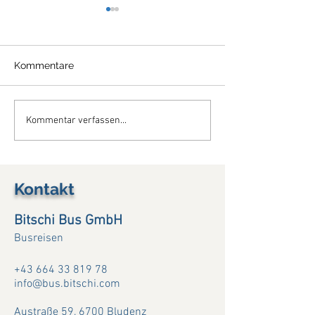
Kommentare
So schön war Böhmen ....
So schön war d
Kommentar verfassen...
(08. -12.07.26)
Maggiore....(03. 
Kontakt
Bitschi Bus GmbH
Busreisen
+43 664 33 819 78
info@bus.bitschi.com
Austraße 59,
6700 Bludenz