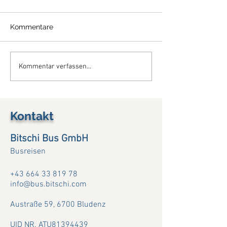
Kommentare
So Interessant ist die
So schön war d
Kommentar verfassen...
Viamala Notte...25.7.+3.8.+
Provence....(13. -
(11.8.26)
Kontakt
Bitschi Bus GmbH
Busreisen
+43 664 33 819 78
info@bus.bitschi.com
Austraße 59,
6700 Bludenz
UID NR. ATU81394439