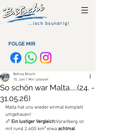
...isch bsundrig!
FOLGE MIR
Bettina Bitschi
10. Juni
1 Min. Lesezeit
So schön war Malta.....(24. -
31.05.26)
Malta hat uns wieder einmal komplett 
umgehauen!
📏 
Ein lustiger Vergleich:
Vorarlberg ist 
mit rund 2.600 km² etwa 
achtmal 