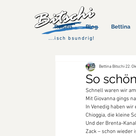
Reisen
Blog
Bettina
...isch bsundrig!
Bettina Bitschi
22. Ok
So schön 
Schnell waren wir am
Mit Giovanna gings na
In Venedig haben wir 
Chioggia, die kleine 
Und der Brenta-Kanal 
Zack – schon wieder i