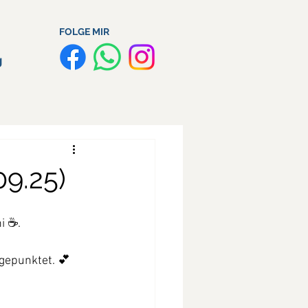
FOLGE MIR
g
09.25)
 ☕️.
gepunktet. 💕