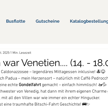
Busflotte
Gutscheine
Katalogbestellun
t. 2025
1 Min. Lesezeit
war Venetien.... (14. - 18.
 Caldonazzosee – legendäres Mittagessen inklusive! 🍝😋
ch Padua – mein Herzensort – natürlich mit Caffè Pedrocchi
eine echte 
Gondelfahrt
 gemacht – einfach himmlisch! 🚤💦
Schwester von Venedig, hat dann mit ihrem eigenen Charme 
mit all den Villen war wie immer ein echter Hingucker.
st eine traumhafte Bitschi-Fahrt Geschichte! 🚌✨