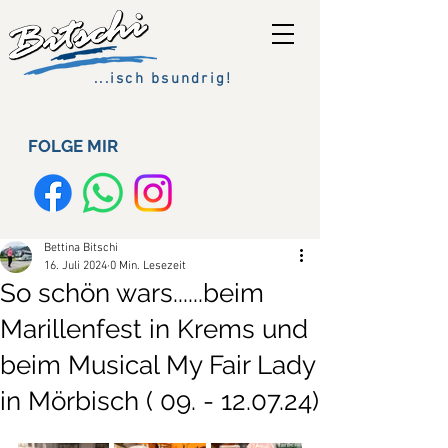
...isch bsundrig!
FOLGE MIR
Bettina Bitschi
16. Juli 2024
0 Min. Lesezeit
So schön wars......beim
Marillenfest in Krems und
beim Musical My Fair Lady
in Mörbisch ( 09. - 12.07.24)