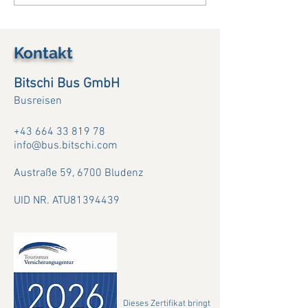
(08. -12.07.26)
Maggiore....(03. 
Kontakt
Bitschi Bus GmbH
Busreisen
+43 664 33 819 78
info@bus.bitschi.com
Austraße 59,
6700 Bludenz
UID NR. ATU81394439
Dieses Zertifikat bringt