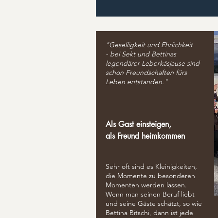
"Geselligkeit und Ehrlichkeit
-
bei Sekt und Bettinas
legendärer Leberkäsjause sind
schon Freundschaften fürs
Leben entstanden."
Als Gast einsteigen,
als Freund heimkommen
Sehr oft sind es Kleinigkeiten,
die Momente zu besonderen
Momenten werden lassen.
Wenn man seinen Beruf liebt
und seine Gäste schätzt, so wie
Bettina Bitschi, dann ist jede