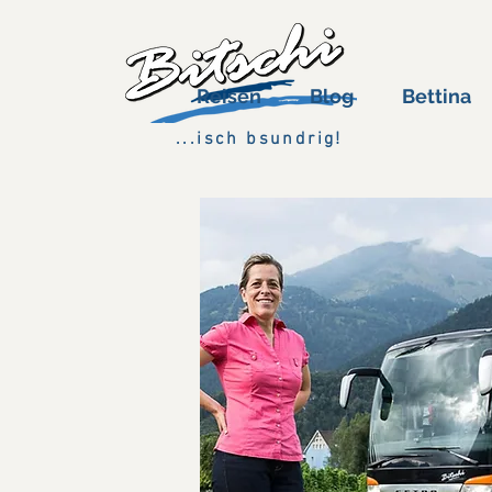
Reisen
Blog
Bettina
...isch bsundrig!