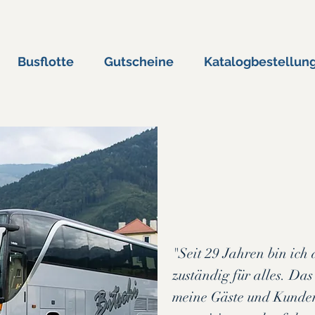
Busflotte
Gutscheine
Katalogbestellun
"Seit 29 Jahren bin ic
zuständig für alles. Das 
meine Gäste und Kunden