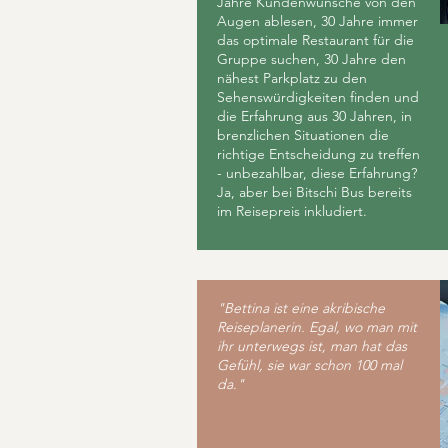
Jahre Kundenwünsche von den
Augen ablesen, 30 Jahre immer
das optimale Restaurant für die
Gruppe suchen, 30 Jahre den
nähest Parkplatz zu den
Sehenswürdigkeiten finden und
die Erfahrung aus 30 Jahren, in
brenzlichen Situationen die
richtige Entscheidung zu treffen
- unbezahlbar, diese Erfahrung?
Ja, aber bei Bitschi Bus bereits
im Reisepreis inkludiert.
"Bettina ist eine akribische
Reiseplanerin. Egal, wo man mit
ihr unterwegs ist, man hat das
Gefühl, sie war schon 100 mal
da."