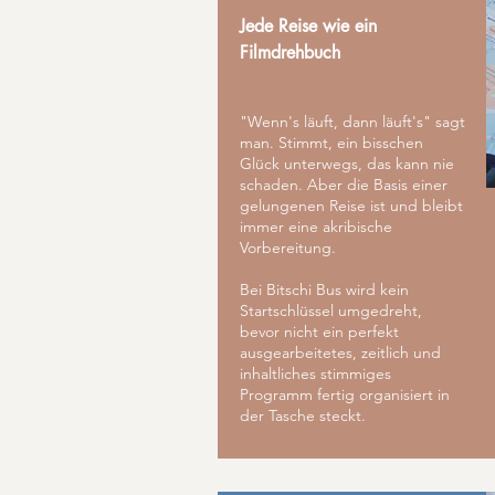
Jede Reise wie ein
Filmdrehbuch
"Wenn's läuft, dann läuft's" sagt
man. Stimmt, ein bisschen
Glück unterwegs, das kann nie
schaden. Aber die Basis einer
gelungenen Reise ist und bleibt
immer eine akribische
Vorbereitung.
Bei Bitschi Bus wird kein
Startschlüssel umgedreht,
bevor nicht ein perfekt
ausgearbeitetes, zeitlich und
inhaltliches stimmiges
Programm fertig organisiert in
der Tasche steckt.