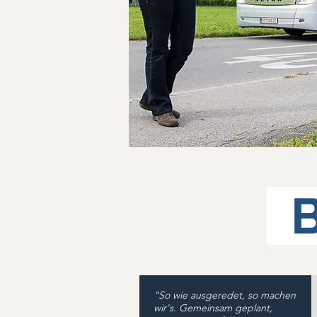
Bs
"So wie ausgeredet,
so machen
wir's. Gemeinsam geplant,