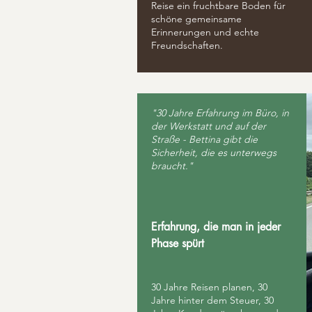
Reise ein fruchtbare Boden für
schöne gemeinsame
Erinnerungen und echte
Freundschaften.
"30 Jahre Erfahrung im Büro, in
der Werkstatt und auf der
Straße - Bettina gibt die
Sicherheit, die es unterwegs
braucht."
Erfahrung, die man in jeder
Phase spürt
30 Jahre Reisen planen, 30
Jahre hinter dem Steuer, 30