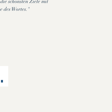
die schönsten Ziele mit
e des Wortes."
.