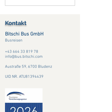
Viamala Notte...25.7.+3.8.+
Provence....(13. -
(11.8.26)
Kontakt
Bitschi Bus GmbH
Busreisen
+43 664 33 819 78
info@bus.bitschi.com
Austraße 59,
6700 Bludenz
UID NR. ATU81394439