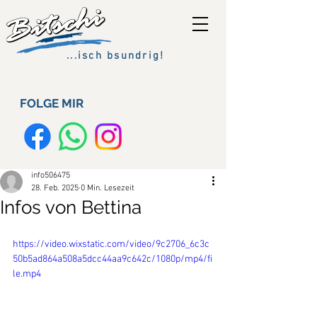
...isch bsundrig!
FOLGE MIR
info506475
28. Feb. 2025
0 Min. Lesezeit
Infos von Bettina
https://video.wixstatic.com/video/9c2706_6c3c
50b5ad864a508a5dcc44aa9c642c/1080p/mp4/fi
le.mp4