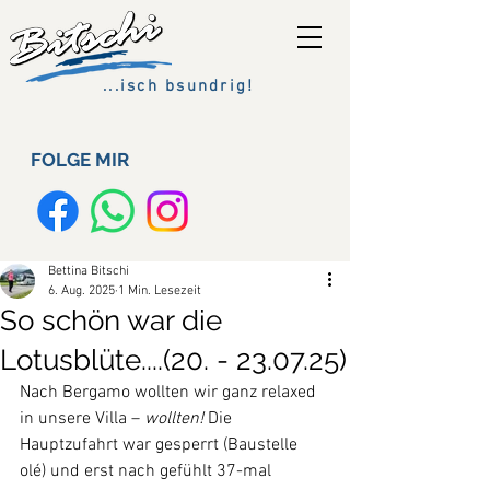
...isch bsundrig!
FOLGE MIR
Bettina Bitschi
6. Aug. 2025
1 Min. Lesezeit
So schön war die
Lotusblüte....(20. - 23.07.25)
Nach Bergamo wollten wir ganz relaxed 
in unsere Villa – 
wollten!
 Die 
Hauptzufahrt war gesperrt (Baustelle 
olé) und erst nach gefühlt 37-mal 