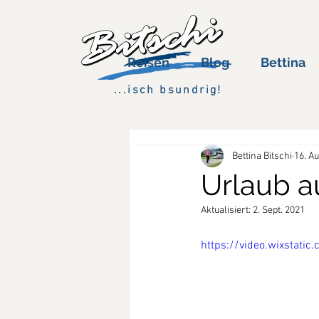
Reisen
Blog
Bettina
...isch bsundrig!
Bettina Bitschi
16. A
Urlaub a
Aktualisiert:
2. Sept. 2021
https://video.wixsta