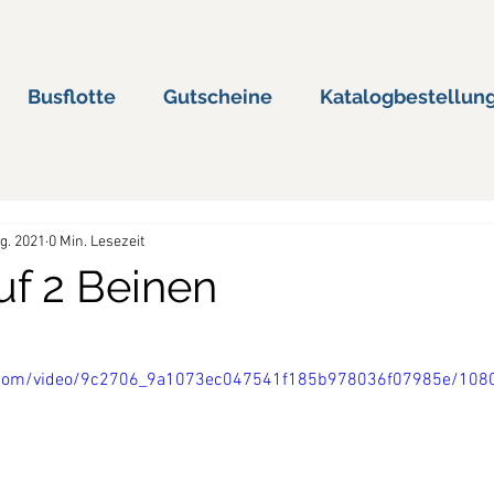
Busflotte
Gutscheine
Katalogbestellun
ug. 2021
0 Min. Lesezeit
uf 2 Beinen
tic.com/video/9c2706_9a1073ec047541f185b978036f07985e/108