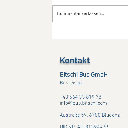
Kommentar verfassen...
So schön war die
Provence....(13. - 19.07.26)
Kontakt
Bitschi Bus GmbH
Busreisen
+43 664 33 819 78
info@bus.bitschi.com
Austraße 59,
6700 Bludenz
UID NR. ATU81394439