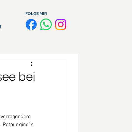
FOLGE MIR
g
see bei
ervorragendem 
 Retour ging´s 