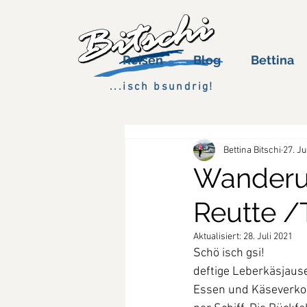
Reisen
Blog
Bettina
...isch bsundrig!
Bettina Bitschi
27. J
Wanderun
Reutte /T
Aktualisiert:
28. Juli 2021
Schö isch gsi! 
deftige Leberkäsjaus
Essen und Käseverkos