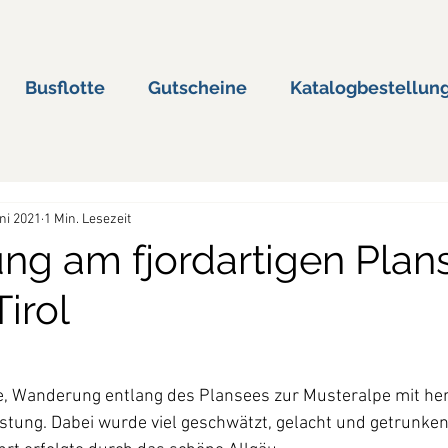
Busflotte
Gutscheine
Katalogbestellun
uni 2021
1 Min. Lesezeit
g am fjordartigen Plan
irol
e, Wanderung entlang des Plansees zur Musteralpe mit h
tung. Dabei wurde viel geschwätzt, gelacht und getrunken.