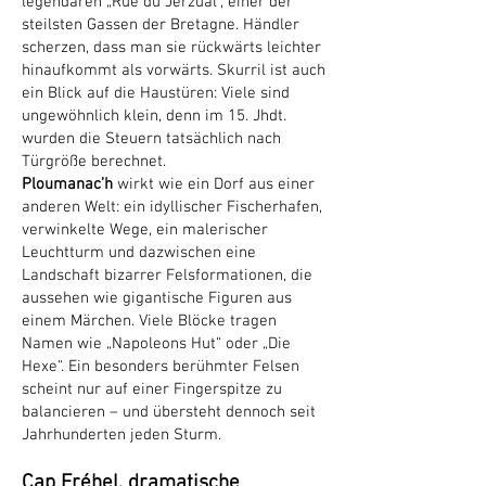
legendären „Rue du Jerzual“, einer der
steilsten Gassen der Bretagne. Händler
scherzen, dass man sie rückwärts leichter
hinaufkommt als vorwärts. Skurril ist auch
ein Blick auf die Haustüren: Viele sind
ungewöhnlich klein, denn im 15. Jhdt.
wurden die Steuern tatsächlich nach
Türgröße berechnet.
Ploumanac’h
wirkt wie ein Dorf aus einer
anderen Welt: ein idyllischer Fischerhafen,
verwinkelte Wege, ein malerischer
Leuchtturm und dazwischen eine
Landschaft bizarrer Felsformationen, die
aussehen wie gigantische Figuren aus
einem Märchen. Viele Blöcke tragen
Namen wie „Napoleons Hut“ oder „Die
Hexe“. Ein besonders berühmter Felsen
scheint nur auf einer Fingerspitze zu
balancieren – und übersteht dennoch seit
Jahrhunderten jeden Sturm.
Cap Fréhel, dramatische