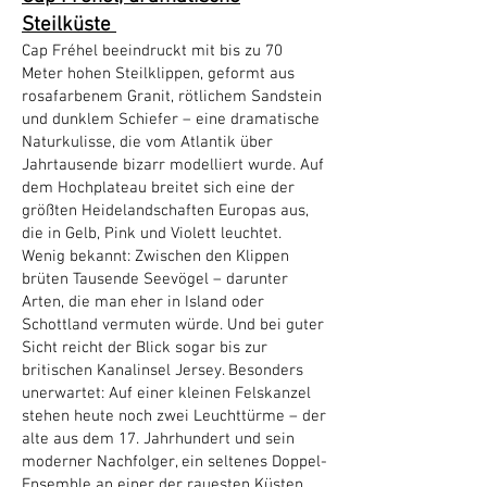
Steilküste
Cap Fréhel beeindruckt mit bis zu 70
Meter hohen Steilklippen, geformt aus
rosafarbenem Granit, rötlichem Sandstein
und dunklem Schiefer – eine dramatische
Naturkulisse, die vom Atlantik über
Jahrtausende bizarr modelliert wurde. Auf
dem Hochplateau breitet sich eine der
größten Heidelandschaften Europas aus,
die in Gelb, Pink und Violett leuchtet.
Wenig bekannt: Zwischen den Klippen
brüten Tausende Seevögel – darunter
Arten, die man eher in Island oder
Schottland vermuten würde. Und bei guter
Sicht reicht der Blick sogar bis zur
britischen Kanalinsel Jersey. Besonders
unerwartet: Auf einer kleinen Felskanzel
stehen heute noch zwei Leuchttürme – der
alte aus dem 17. Jahrhundert und sein
moderner Nachfolger, ein seltenes Doppel-
Ensemble an einer der rauesten Küsten