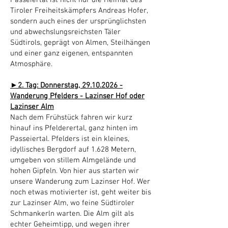
Passeiertal ist nicht nur die Heimat des
Tiroler Freiheitskämpfers Andreas Hofer,
sondern auch eines der ursprünglichsten
und abwechslungsreichsten Täler
Südtirols, geprägt von Almen, Steilhängen
und einer ganz eigenen, entspannten
Atmosphäre.
►2. Tag: Donnerstag,
29.10.2026
-
Wanderung Pfelders - Lazinser Hof oder
Lazinser Alm
Nach dem Frühstück fahren wir kurz
hinauf ins Pfelderertal, ganz hinten im
Passeiertal. Pfelders ist ein kleines,
idyllisches Bergdorf auf 1.628 Metern,
umgeben von stillem Almgelände und
hohen Gipfeln. Von hier aus starten wir
unsere Wanderung zum Lazinser Hof. Wer
noch etwas motivierter ist, geht weiter bis
zur Lazinser Alm, wo feine Südtiroler
Schmankerln warten. Die Alm gilt als
echter Geheimtipp, und wegen ihrer