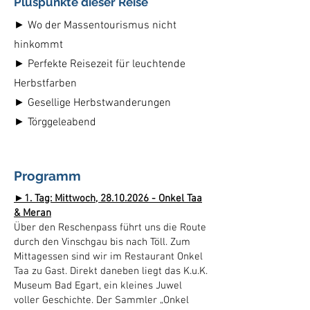
Pluspunkte dieser Reise
► Wo der Massentourismus nicht
hinkommt
► Perfekte Reisezeit für leuchtende
Herbstfarben
► Gesellige Herbstwanderungen
► Törggeleabend
Programm
►1. Tag: Mittwoch,
28.10.2026
- Onkel Taa
& Meran
Über den Reschenpass führt uns die Route
durch den Vinschgau bis nach Töll. Zum
Mittagessen sind wir im Restaurant Onkel
Taa zu Gast. Direkt daneben liegt das K.u.K.
Museum Bad Egart, ein kleines Juwel
voller Geschichte. Der Sammler „Onkel