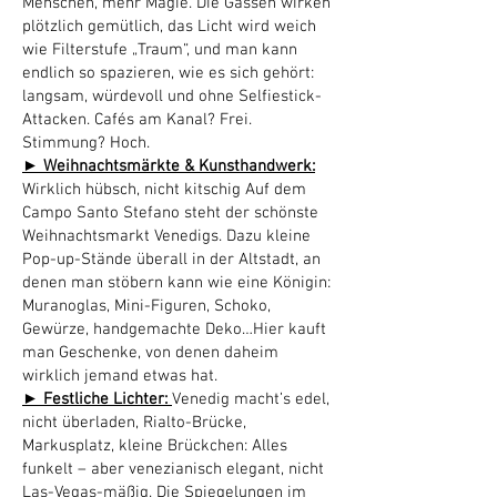
Menschen, mehr Magie. Die Gassen wirken
plötzlich gemütlich, das Licht wird weich
wie Filterstufe „Traum“, und man kann
endlich so spazieren, wie es sich gehört:
langsam, würdevoll und ohne Selfiestick-
Attacken. Cafés am Kanal? Frei.
Stimmung? Hoch.
► Weihnachtsmärkte & Kunsthandwerk:
Wirklich hübsch, nicht kitschig Auf dem
Campo Santo Stefano steht der schönste
Weihnachtsmarkt Venedigs. Dazu kleine
Pop-up-Stände überall in der Altstadt, an
denen man stöbern kann wie eine Königin:
Muranoglas, Mini-Figuren, Schoko,
Gewürze, handgemachte Deko…Hier kauft
man Geschenke, von denen daheim
wirklich jemand etwas hat.
► Festliche Lichter:
Venedig macht’s edel,
nicht überladen, Rialto-Brücke,
Markusplatz, kleine Brückchen: Alles
funkelt – aber venezianisch elegant, nicht
Las-Vegas-mäßig. Die Spiegelungen im