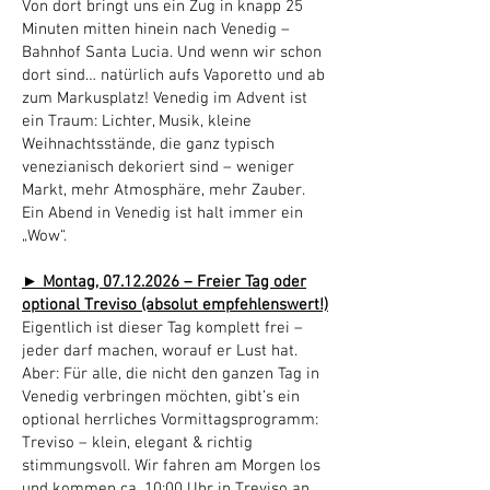
Von dort bringt uns ein Zug in knapp 25
Minuten mitten hinein nach Venedig –
Bahnhof Santa Lucia. Und wenn wir schon
dort sind… natürlich aufs Vaporetto und ab
zum Markusplatz! Venedig im Advent ist
ein Traum: Lichter, Musik, kleine
Weihnachtsstände, die ganz typisch
venezianisch dekoriert sind – weniger
Markt, mehr Atmosphäre, mehr Zauber.
Ein Abend in Venedig ist halt immer ein
„Wow“.
► Montag,
07.12.2026
– Freier Tag oder
optional Treviso (absolut empfehlenswert!)
Eigentlich ist dieser Tag komplett frei –
jeder darf machen, worauf er Lust hat.
Aber: Für alle, die nicht den ganzen Tag in
Venedig verbringen möchten, gibt’s ein
optional herrliches Vormittagsprogramm:
Treviso – klein, elegant & richtig
stimmungsvoll. Wir fahren am Morgen los
und kommen ca. 10:00 Uhr in Treviso an.