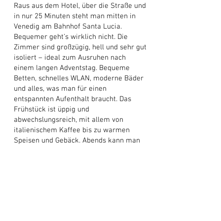
Raus aus dem Hotel, über die Straße und
in nur 25 Minuten steht man mitten in
Venedig am Bahnhof Santa Lucia.
Bequemer geht’s wirklich nicht. Die
Zimmer sind großzügig, hell und sehr gut
isoliert – ideal zum Ausruhen nach
einem langen Adventstag. Bequeme
Betten, schnelles WLAN, moderne Bäder
und alles, was man für einen
entspannten Aufenthalt braucht. Das
Frühstück ist üppig und
abwechslungsreich, mit allem von
italienischem Kaffee bis zu warmen
Speisen und Gebäck. Abends kann man
unkompliziert im Hotelrestaurant essen
– perfekt, wenn man nicht mehr raus
will.
Vorherige Reise
Nächste Reise