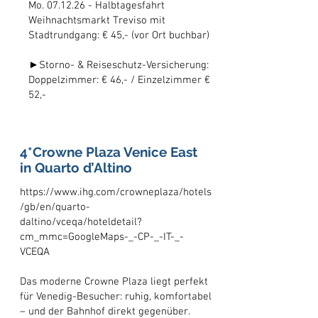
Mo. 07.12.26 - Halbtagesfahrt
Weihnachtsmarkt Treviso mit
Stadtrundgang: € 45,- (vor Ort buchbar)
►Storno- & Reiseschutz-Versicherung:
Doppelzimmer: € 46,- / Einzelzimmer €
52,-
4*Crowne Plaza Venice East
in Quarto d’Altino
https://www.ihg.com/crowneplaza/hotels
/gb/en/quarto-
daltino/vceqa/hoteldetail?
cm_mmc=GoogleMaps-_-CP-_-IT-_-
VCEQA
Das moderne Crowne Plaza liegt perfekt
für Venedig-Besucher: ruhig, komfortabel
– und der Bahnhof direkt gegenüber.