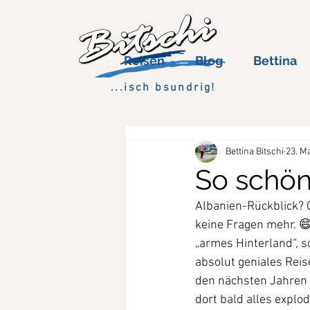
Reisen
Blog
Bettina
...isch bsundrig!
Bettina Bitschi
23. M
So schön 
Albanien-Rückblick? G
keine Fragen mehr. 😄
„armes Hinterland“, 
absolut geniales Reis
den nächsten Jahren k
dort bald alles explo